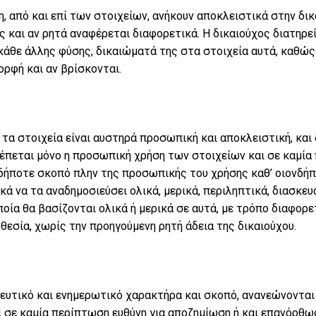
, από και επί των στοιχείων, ανήκουν αποκλειστικά στην δικ
 και αν ρητά αναφέρεται διαφορετικά. Η δικαιούχος διατηρεί
κάθε άλλης φύσης, δικαιώματά της στα στοιχεία αυτά, καθώς
ορφή και αν βρίσκονται.
Ψυχανάληση Λευκάδα.
 τα στοιχεία είναι αυστηρά προσωπική και αποκλειστική, και
έπεται μόνο η προσωπική χρήση των στοιχείων και σε καμία
δήποτε σκοπό πλην της προσωπικής του χρήσης καθ’ οιονδήπ
ικά να τα αναδημοσιεύσει ολικά, μερικά, περιληπτικά, διασκε
οία θα βασίζονται ολικά ή μερικά σε αυτά, με τρόπο διαφορ
θεσία, χωρίς την προηγούμενη ρητή άδεια της δικαιούχου.
ευτικό και ενημερωτικό χαρακτήρα και σκοπό, ανανεώνονται
ι σε καμία περίπτωση ευθύνη για αποζημίωση ή και επανόρθ