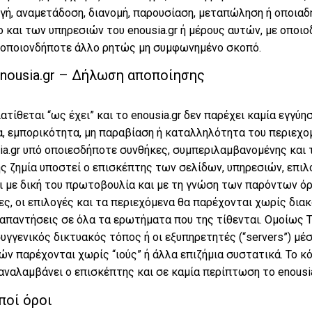
ή, αναμετάδοση, διανομή, παρουσίαση, μεταπώληση ή οποιαδ
 και των υπηρεσιών του enousia.gr ή μέρους αυτών, με οποιο
α οποιονδήποτε άλλο ρητώς μη συμφωνημένο σκοπό.
Ψυχανάλη
nousia.gr – Δήλωση αποποίησης
τίθεται “ως έχει” και το enousia.gr δεν παρέχει καμία εγγύηση
α, εμπορικότητα, μη παραβίαση ή καταλληλότητα του περιεχο
sia.gr υπό οποιεσδήποτε συνθήκες, συμπεριλαμβανομένης και 
ς ζημία υποστεί ο επισκέπτης των σελίδων, υπηρεσιών, επι
 με δική του πρωτοβουλία και με τη γνώση των παρόντων όρω
σίες, οι επιλογές και τα περιεχόμενα θα παρέχονται χωρίς δια
 απαντήσεις σε όλα τα ερωτήματα που της τίθενται. Ομοίως Το
υγγενικός δικτυακός τόπος ή οι εξυπηρετητές (“servers”) μ
ών παρέχονται χωρίς “ιούς” ή άλλα επιζήμια συστατικά. Το 
ναλαμβάνει ο επισκέπτης και σε καμία περίπτωση το enousia
ποί όροι