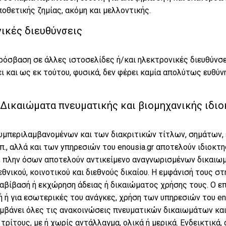
οθετικής ζημίας, ακόμη και μελλοντικής.
ικές διευθύνσεις
ρόσβαση σε άλλες ιστοσελίδες ή/και ηλεκτρονικές διευθύνσε
ι και ως εκ τούτου, φυσικά, δεν φέρει καμία απολύτως ευθύν
Δικαιώματα πνευματικής και βιομηχανικής ιδιο
συμπεριλαμβανομένων και των διακριτικών τίτλων, σημάτων,
π., αλλά και των yπηρεσιών του enousia.gr αποτελούν ιδιοκτη
α, πλην όσων αποτελούν αντικείμενο αναγνωρισμένων δικαιω
θνικού, κοινοτικού και διεθνούς δικαίου. Η εμφάνισή τους στ
αβίβασή ή εκχώρηση άδειας ή δικαιώματος χρήσης τους. Ο ε
 ή για εσωτερικές του ανάγκες, χρήση των υπηρεσιών του eno
αμβάνει όλες τις ανακοινώσεις πνευματικών δικαιωμάτων και 
τρίτους, με ή χωρίς αντάλλαγμα, ολικά ή μερικά. Ενδεικτικά,