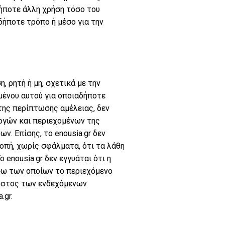
ήποτε άλλη χρήση τόσο του
δήποτε τρόπο ή μέσο για την
ση Αθήνα, Λευκάδα.
, ρητή ή μη, σχετικά με την
μένου αυτού για οποιαδήποτε
της περίπτωσης αμέλειας, δεν
λογών και περιεχομένων της
ν. Επίσης, το enousia.gr δεν
κοπή, χωρίς σφάλματα, ότι τα λάθη
 enousia.gr δεν εγγυάται ότι η
έσω των οποίων το περιεχόμενο
κόστος των ενδεχόμενων
.gr.
Ψυχανάληση Αθήνα, Λευκάδα.