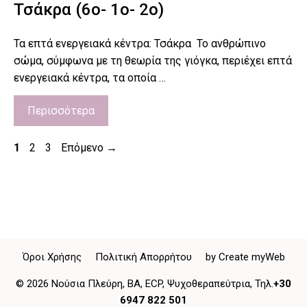
Τσάκρα (6ο- 1ο- 2ο)
Τα επτά ενεργειακά κέντρα: Τσάκρα Το ανθρώπινο
σώμα, σύμφωνα με τη θεωρία της γιόγκα, περιέχει επτά
ενεργειακά κέντρα, τα οποία …
Περισσότερα
Post
Σελίδα
Σελίδα
Σελίδα
1
2
3
Επόμενο
→
navigation
Όροι Χρήσης
Πολιτική Απορρήτου
by Create myWeb
© 2026 Νούσια Πλεύρη, BA, ECP,
Ψυχοθεραπεύτρια,
Τηλ.
+30
6947 822 501