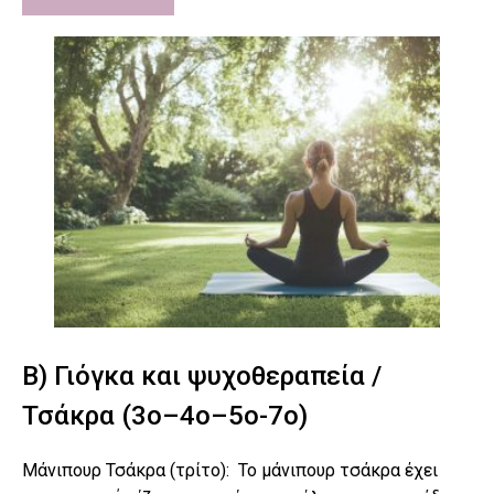
Β) Γιόγκα και ψυχοθεραπεία /
Τσάκρα (3ο–4ο–5ο-7ο)
Μάνιπουρ Τσάκρα (τρίτο): Το μάνιπουρ τσάκρα έχει